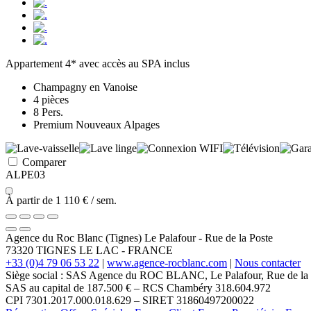
Appartement 4* avec accès au SPA inclus
Champagny en Vanoise
4 pièces
8 Pers.
Premium Nouveaux Alpages
Comparer
ALPE03
À partir de
1 110 €
/ sem.
Agence du Roc Blanc (Tignes)
Le Palafour
-
Rue de la Poste
73320
TIGNES LE LAC
-
FRANCE
+33 (0)4 79 06 53 22
|
www.agence-rocblanc.com
|
Nous contacter
Siège social : SAS Agence du ROC BLANC, Le Palafour, Rue de 
SAS au capital de 187.500 € – RCS Chambéry 318.604.972
CPI 7301.2017.000.018.629 – SIRET 31860497200022