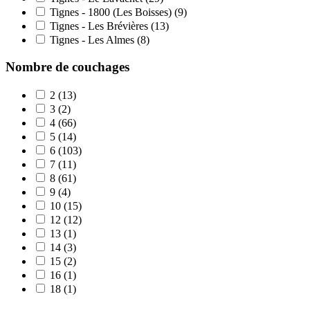
Tignes - 1800 (Les Boisses)
(9)
Tignes - Les Brévières
(13)
Tignes - Les Almes
(8)
Nombre de couchages
2
(13)
3
(2)
4
(66)
5
(14)
6
(103)
7
(11)
8
(61)
9
(4)
10
(15)
12
(12)
13
(1)
14
(3)
15
(2)
16
(1)
18
(1)