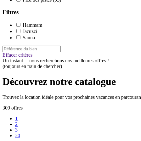
Filtres
Hammam
Jacuzzi
Sauna
Effacer critères
Un instant…
nous recherchons nos meilleures offres !
(toujours en train de chercher)
Découvrez notre catalogue
Trouvez la location idéale pour vos prochaines vacances en parcourant
309 offres
1
2
3
20