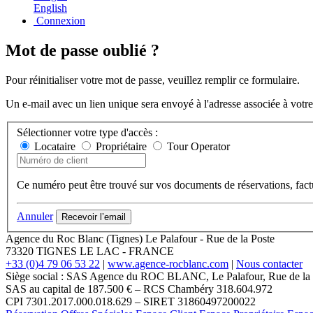
English
Connexion
Mot de passe oublié ?
Pour réinitialiser votre mot de passe, veuillez remplir ce formulaire.
Un e-mail avec un lien unique sera envoyé à l'adresse associée à votr
Sélectionner votre type d'accès :
Locataire
Propriétaire
Tour Operator
Ce numéro peut être trouvé sur vos documents de réservations, fact
Annuler
Recevoir l’email
Agence du Roc Blanc (Tignes)
Le Palafour
-
Rue de la Poste
73320
TIGNES LE LAC
-
FRANCE
+33 (0)4 79 06 53 22
|
www.agence-rocblanc.com
|
Nous contacter
Siège social : SAS Agence du ROC BLANC, Le Palafour, Rue de 
SAS au capital de 187.500 € – RCS Chambéry 318.604.972
CPI 7301.2017.000.018.629 – SIRET 31860497200022