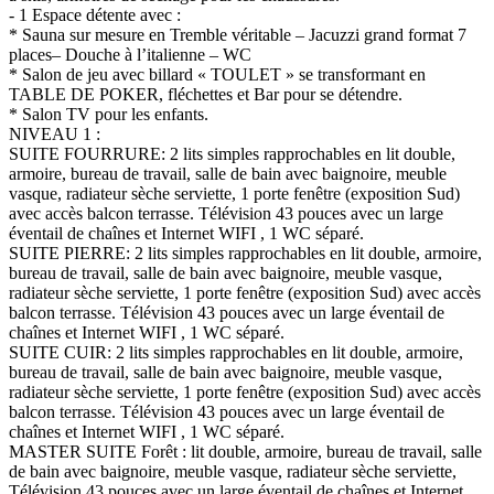
- 1 Espace détente avec :
* Sauna sur mesure en Tremble véritable – Jacuzzi grand format 7
places– Douche à l’italienne – WC
* Salon de jeu avec billard « TOULET » se transformant en
TABLE DE POKER, fléchettes et Bar pour se détendre.
* Salon TV pour les enfants.
NIVEAU 1 :
SUITE FOURRURE: 2 lits simples rapprochables en lit double,
armoire, bureau de travail, salle de bain avec baignoire, meuble
vasque, radiateur sèche serviette, 1 porte fenêtre (exposition Sud)
avec accès balcon terrasse. Télévision 43 pouces avec un large
éventail de chaînes et Internet WIFI , 1 WC séparé.
SUITE PIERRE: 2 lits simples rapprochables en lit double, armoire,
bureau de travail, salle de bain avec baignoire, meuble vasque,
radiateur sèche serviette, 1 porte fenêtre (exposition Sud) avec accès
balcon terrasse. Télévision 43 pouces avec un large éventail de
chaînes et Internet WIFI , 1 WC séparé.
SUITE CUIR: 2 lits simples rapprochables en lit double, armoire,
bureau de travail, salle de bain avec baignoire, meuble vasque,
radiateur sèche serviette, 1 porte fenêtre (exposition Sud) avec accès
balcon terrasse. Télévision 43 pouces avec un large éventail de
chaînes et Internet WIFI , 1 WC séparé.
MASTER SUITE Forêt : lit double, armoire, bureau de travail, salle
de bain avec baignoire, meuble vasque, radiateur sèche serviette,
Télévision 43 pouces avec un large éventail de chaînes et Internet