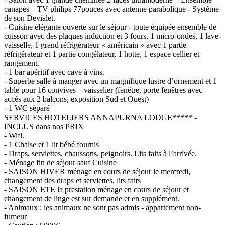
canapés – TV philips 77pouces avec antenne parabolique - Système
de son Devialet.
- Cuisine élégante ouverte sur le séjour - toute équipée ensemble de
cuisson avec des plaques induction et 3 fours, 1 micro-ondes, 1 lave-
vaisselle, 1 grand réfrigérateur « américain » avec 1 partie
réfrigérateur et 1 partie congélateur, 1 hotte, 1 espace cellier et
rangement.
- 1 bar apéritif avec cave à vins.
- Superbe salle à manger avec un magnifique lustre d’ornement et 1
table pour 16 convives – vaisselier (fenêtre, porte fenêtres avec
accès aux 2 balcons, exposition Sud et Ouest)
- 1 WC séparé
SERVICES HOTELIERS ANNAPURNA LODGE***** -
INCLUS dans nos PRIX
- Wifi.
- 1 Chaise et 1 lit bébé fournis
- Draps, serviettes, chaussons, peignoirs. Lits faits à l’arrivée.
- Ménage fin de séjour sauf Cuisine
- SAISON HIVER ménage en cours de séjour le mercredi,
changement des draps et serviettes, lits faits
- SAISON ETE la prestation ménage en cours de séjour et
changement de linge est sur demande et en supplément.
- Animaux : les animaux ne sont pas admis - appartement non-
fumeur