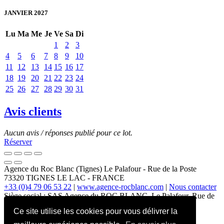
JANVIER 2027
Lu
Ma
Me
Je
Ve
Sa
Di
1
2
3
4
5
6
7
8
9
10
11
12
13
14
15
16
17
18
19
20
21
22
23
24
25
26
27
28
29
30
31
Avis clients
Aucun avis / réponses publié pour ce lot.
Réserver
Agence du Roc Blanc (Tignes)
Le Palafour
-
Rue de la Poste
73320
TIGNES LE LAC
-
FRANCE
+33 (0)4 79 06 53 22
|
www.agence-rocblanc.com
|
Nous contacter
Siège social : SAS Agence du ROC BLANC, Le Palafour, Rue de
la Poste, 73320 TIGNES LE LAC
Ce site utilise les cookies pour vous délivrer la
SAS au capital de 187.500 € – RCS Chambéry 318.604.972
CPI 7301.2017.000.018.629 – SIRET 31860497200022