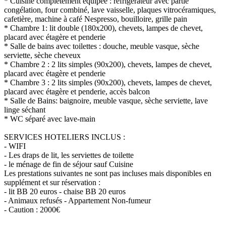
* Cuisine complètement équipée : réfrigérateur avec partie
congélation, four combiné, lave vaisselle, plaques vitrocéramiques,
cafetière, machine à café Nespresso, bouilloire, grille pain
* Chambre 1: lit double (180x200), chevets, lampes de chevet,
placard avec étagère et penderie
* Salle de bains avec toilettes : douche, meuble vasque, sèche
serviette, sèche cheveux
* Chambre 2 : 2 lits simples (90x200), chevets, lampes de chevet,
placard avec étagère et penderie
* Chambre 3 : 2 lits simples (90x200), chevets, lampes de chevet,
placard avec étagère et penderie, accès balcon
* Salle de Bains: baignoire, meuble vasque, sèche serviette, lave
linge séchant
* WC séparé avec lave-main
SERVICES HOTELIERS INCLUS :
- WIFI
- Les draps de lit, les serviettes de toilette
- le ménage de fin de séjour sauf Cuisine
Les prestations suivantes ne sont pas incluses mais disponibles en
supplément et sur réservation :
- lit BB 20 euros - chaise BB 20 euros
- Animaux refusés - Appartement Non-fumeur
- Caution : 2000€